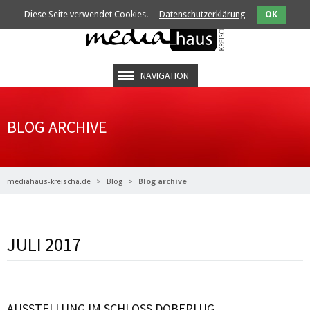
Diese Seite verwendet Cookies.
Datenschutzerklärung
OK
NAVIGATION
BLOG ARCHIVE
mediahaus-kreischa.de
Blog
Blog archive
JULI 2017
AUSSTELLUNG IM SCHLOSS DOBERLUG
Weiterlesen …